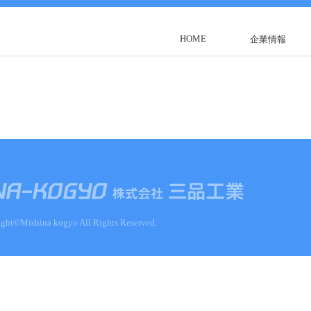
HOME
企業情報
ght©Mishina kogyo All Rights Reserved.