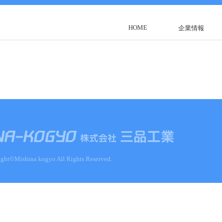
HOME
企業情報
ght©Mishina kogyo All Rights Reserved.